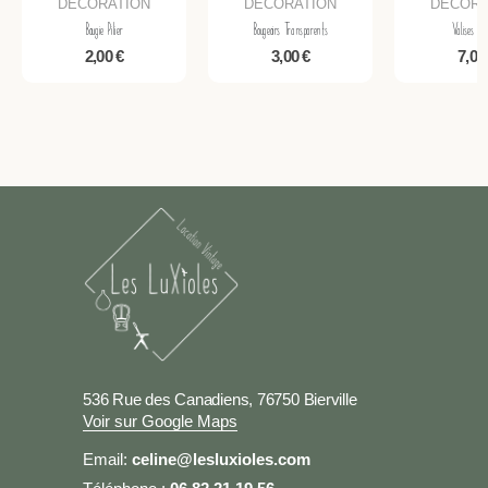
DECORATION
DECORATION
DECORA
Bougie Pilier
Bougeoirs Transparents
Valises Vi
2,00
€
3,00
€
7,0
536 Rue des Canadiens, 76750 Bierville
Voir sur Google Maps
Email:
celine@lesluxioles.com