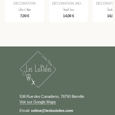
DECORATION
DECORATION
MOBILIER
DECORATI
,
Lettres d Amour
Chevalet Fonce
Chevalet C
7,00
€
14,00
€
14,0
536 Rue des Canadiens, 76750 Bierville
Voir sur Google Maps
Email:
celine@lesluxioles.com