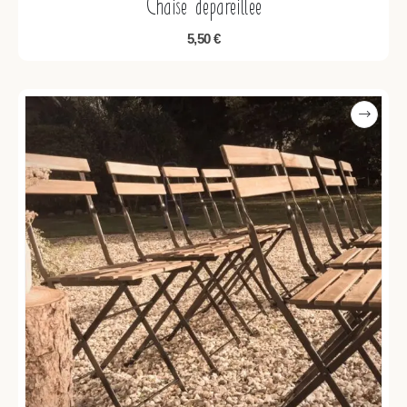
Chaise depareillee
5,50
€