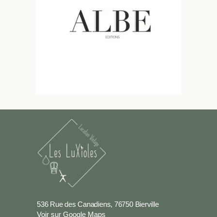
536 Rue des Canadiens, 76750 Bierville
Voir sur Google Maps