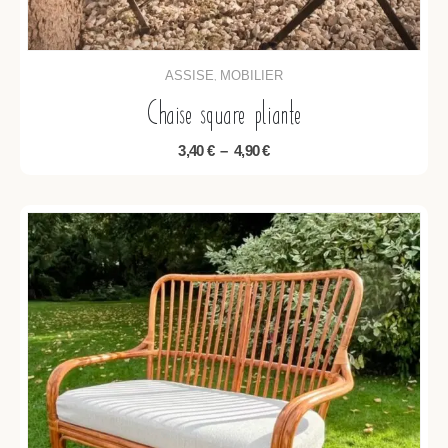
ASSISE
MOBILIER
,
Chaise square pliante
3,40
€
–
4,90
€